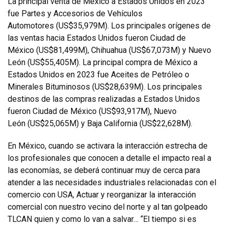
La principal venta de México a Estados Unidos en 2023
fue
Partes y Accesorios de Vehículos
Automotores
(US$35,979M). Los principales orígenes de
las ventas hacia Estados Unidos fueron
Ciudad de
México
(US$81,499M),
Chihuahua
(US$67,073M) y
Nuevo
León
(US$55,405M). La principal compra de México a
Estados Unidos en 2023 fue
Aceites de Petróleo o
Minerales Bituminosos
(US$28,639M). Los principales
destinos de las compras realizadas a Estados Unidos
fueron
Ciudad de México
(US$93,917M),
Nuevo
León
(US$25,065M) y
Baja California
(US$22,628M).
En México, cuando se activara la interacción estrecha de
los profesionales que conocen a detalle el impacto real a
las economías, se deberá continuar muy de cerca para
atender a las necesidades industriales relacionadas con el
comercio con USA, Actuar y reorganizar la interacción
comercial con nuestro vecino del norte y al tan golpeado
TLCAN quien y como lo van a salvar… “El tiempo si es