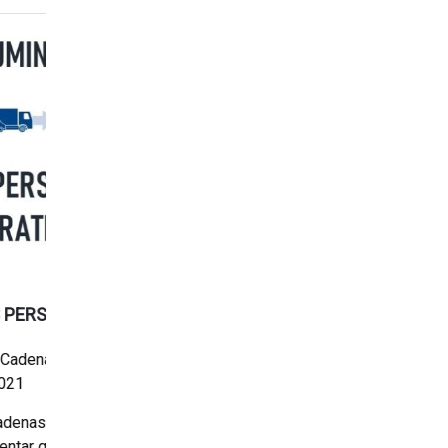
LOGÍSTICA EN TIEMPOS COMPLEJOS:
SECTOR FARMACÉUTICO
De Luis
Cadena de logística
,
Cadena de
suministros
Septiembre 21, 2021
La pandemia, un desafío logístico tan inesperado
como amplio y profundo por sus implicaciones. Lo