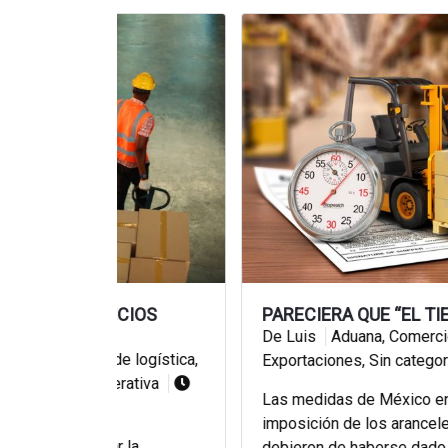
CIOS
PARECIERA QUE “EL TIEMPO NO ES DI
De Luis
Aduana
,
Comercio Internacional
,
 logística
,
Exportaciones
,
Sin categoría
Marzo 4, 2
ativa
Las medidas de México en respuesta a la
imposición de los aranceles violando el TL
 la
debieron de haberse dado a conocer inclus