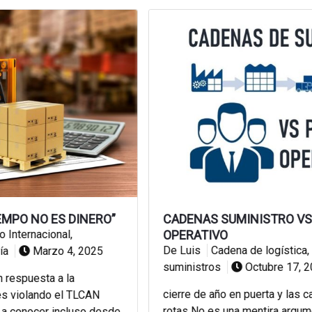
NERO”
CADENAS SUMINISTRO VS PERSONAL
OPERATIVO
De Luis
Cadena de logística
,
Cadena de
025
suministros
Octubre 17, 2021
cierre de año en puerta y las cadenas logísticas
CAN
rotas No es una mentira argumentar que durante
o desde