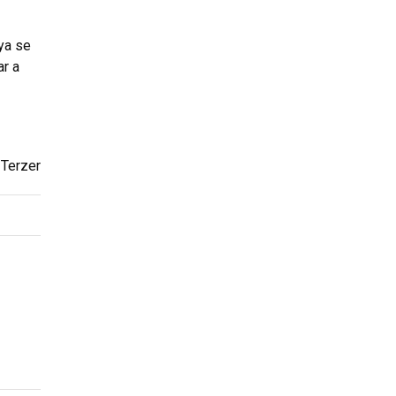
ya se
ar a
 Terzer