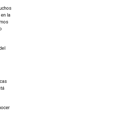
muchos
en la
timos
o
del
icas
stá
nocer