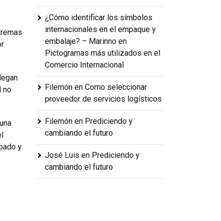
¿Cómo identificar los símbolos
internacionales en el empaque y
xtremas
embalaje? – Marinno
en
or
Pictogramas más utilizados en el
Comercio Internacional
llegan
Filemón
en
Como seleccionar
l no
proveedor de servicios logísticos
Filemón
en
Prediciendo y
 una
cambiando el futuro
l
pado y
José Luis
en
Prediciendo y
cambiando el futuro