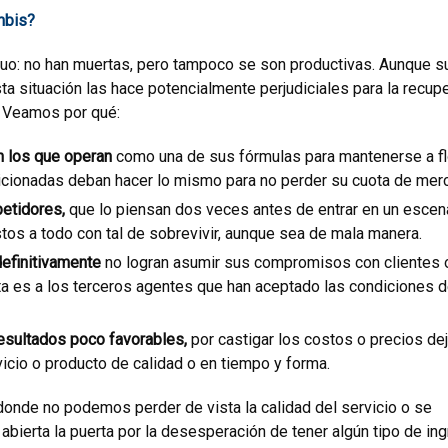
mbis?
uo: no han muertas, pero tampoco se son productivas. Aunque s
ta situación las hace potencialmente perjudiciales para la recup
. Veamos por qué:
en los que operan
como una de sus fórmulas para mantenerse a fl
icionadas deban hacer lo mismo para no perder su cuota de
merc
petidores,
que lo piensan dos veces antes de entrar en un escen
os a todo con tal de sobrevivir, aunque sea de mala manera.
definitivamente
no logran asumir sus compromisos con clientes 
ta es a los terceros agentes que han aceptado las condiciones 
resultados poco favorables,
por castigar los costos o precios de
icio o producto de calidad o en tiempo y forma.
, donde no podemos perder de vista la calidad del servicio o se
abierta la puerta por la desesperación de tener algún tipo de in