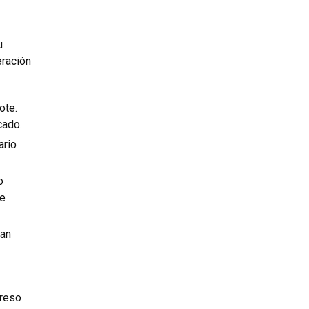
u
eración
ote.
ado.
ario
o
de
jan
greso