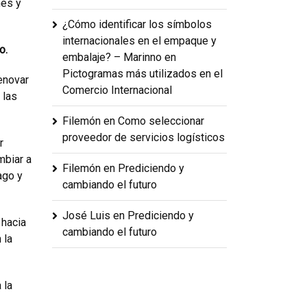
nes y
¿Cómo identificar los símbolos
internacionales en el empaque y
o.
embalaje? – Marinno
en
Pictogramas más utilizados en el
enovar
Comercio Internacional
 las
Filemón
en
Como seleccionar
proveedor de servicios logísticos
r
mbiar a
Filemón
en
Prediciendo y
ago y
cambiando el futuro
José Luis
en
Prediciendo y
hacia
cambiando el futuro
 la
 la