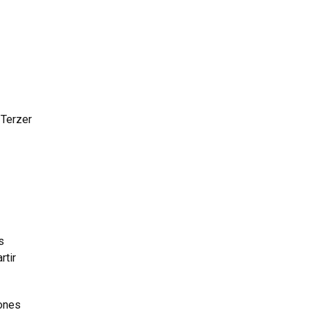
 Terzer
s
rtir
iones