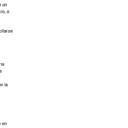
n un
io, e
ollarse
ria
s
n la
e en