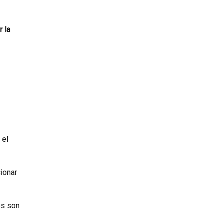
 la
 el
ionar
os son