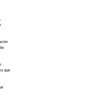
,
a
ación
más
n
os que
ar